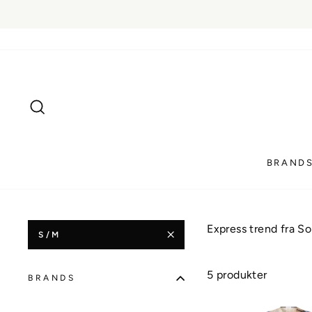
Gå
til
innhold
SØK
BRAND
Express trend fra So
S/M
5 produkter
BRANDS