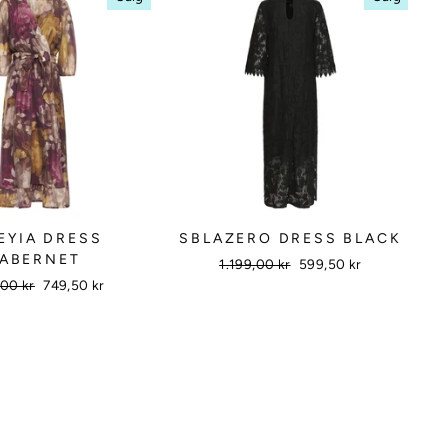
EYIA DRESS
SBLAZERO DRESS BLACK
ABERNET
Vanlig
1.199,00 kr
Salgs
599,50 kr
pris
pris
g
,00 kr
Salgs
749,50 kr
pris