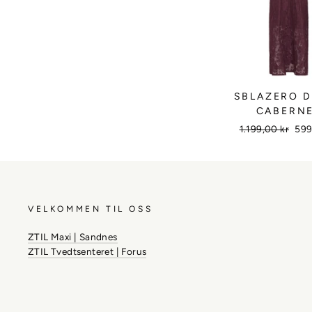
SBLAZERO 
CABERN
Vanlig
1.199,00 kr
Sal
599
pris
pris
VELKOMMEN TIL OSS
ZTIL Maxi | Sandnes
ZTIL Tvedtsenteret | Forus