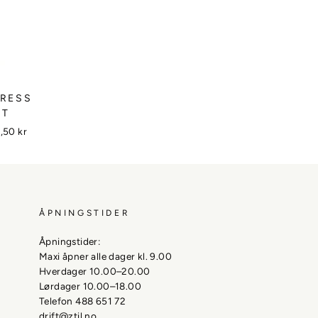
DRESS
ET
gs
,50 kr
ÅPNINGSTIDER
Åpningstider:
Maxi åpner alle dager kl. 9.00
Hverdager 10.00–20.00
Lørdager 10.00–18.00
Telefon 488 651 72
drift@ztil.no