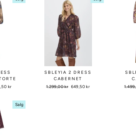
RESS
SBLEYIA 2 DRESS
SBL
TORTE
CABERNET
C
gs
,50 kr
Vanlig
1.299,00 kr
Salgs
649,50 kr
Vanli
1.499
s
pris
pris
pris
Salg