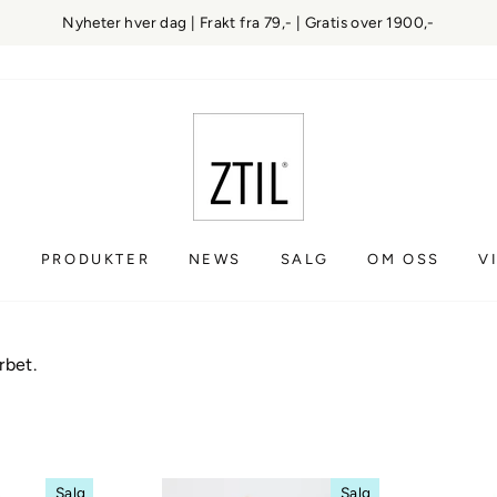
Nyheter hver dag | Frakt fra 79,- | Gratis over 1900,-
S
PRODUKTER
NEWS
SALG
OM OSS
V
rbet.
Salg
Salg